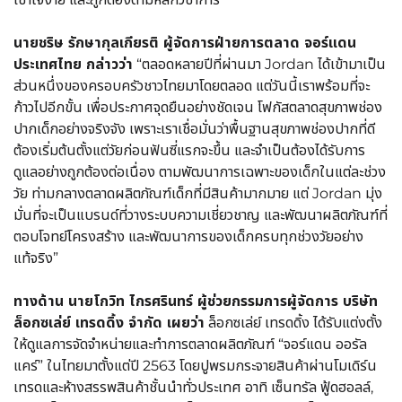
นายชริษ รักษากุลเกียรติ ผู้จัดการฝ่ายการตลาด จอร์แดน
ประเทศไทย กล่าวว่า
“ตลอดหลายปีที่ผ่านมา Jordan ได้เข้ามาเป็น
ส่วนหนึ่งของครอบครัวชาวไทยมาโดยตลอด แต่วันนี้เราพร้อมที่จะ
ก้าวไปอีกขั้น เพื่อประกาศจุดยืนอย่างชัดเจน โฟกัสตลาดสุขภาพช่อง
ปากเด็กอย่างจริงจัง เพราะเราเชื่อมั่นว่าพื้นฐานสุขภาพช่องปากที่ดี
ต้องเริ่มต้นตั้งแต่วัยก่อนฟันซี่แรกจะขึ้น และจำเป็นต้องได้รับการ
ดูแลอย่างถูกต้องต่อเนื่อง ตามพัฒนาการเฉพาะของเด็กในแต่ละช่วง
วัย ท่ามกลางตลาดผลิตภัณฑ์เด็กที่มีสินค้ามากมาย แต่ Jordan มุ่ง
มั่นที่จะเป็นแบรนด์ที่วางระบบความเชี่ยวชาญ และพัฒนาผลิตภัณฑ์ที่
ตอบโจทย์โครงสร้าง และพัฒนาการของเด็กครบทุกช่วงวัยอย่าง
แท้จริง”
ทางด้าน นายโกวิท ไกรศรินทร์ ผู้ช่วยกรรมการผู้จัดการ บริษัท
ล็อกซเล่ย์ เทรดดิ้ง จำกัด เผยว่า
ล็อกซเล่ย์ เทรดดิ้ง ได้รับแต่งตั้ง
ให้ดูแลการจัดจำหน่ายและทำการตลาดผลิตภัณฑ์ “จอร์แดน ออรัล
แคร์” ในไทยมาตั้งแต่ปี 2563 โดยปูพรมกระจายสินค้าผ่านโมเดิร์น
เทรดและห้างสรรพสินค้าชั้นนำทั่วประเทศ อาทิ เซ็นทรัล ฟู้ดฮอลล์,