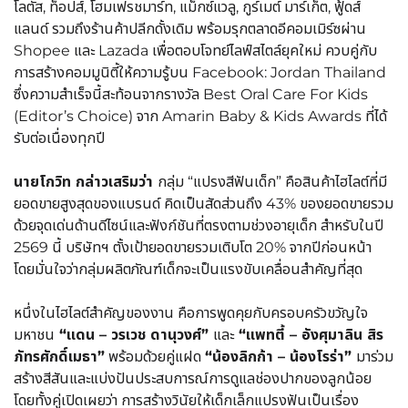
โลตัส, ท็อปส์, โฮมเฟรชมาร์ท, แม็กซ์แวลู, กูร์เมต์ มาร์เก็ต, ฟู้ดส์
แลนด์ รวมถึงร้านค้าปลีกดั้งเดิม พร้อมรุกตลาดอีคอมเมิร์ซผ่าน
Shopee และ Lazada เพื่อตอบโจทย์ไลฟ์สไตล์ยุคใหม่ ควบคู่กับ
การสร้างคอมมูนิตี้ให้ความรู้บน Facebook: Jordan Thailand
ซึ่งความสำเร็จนี้สะท้อนจากรางวัล Best Oral Care For Kids
(Editor’s Choice) จาก Amarin Baby & Kids Awards ที่ได้
รับต่อเนื่องทุกปี
นายโกวิท กล่าวเสริมว่า
กลุ่ม “แปรงสีฟันเด็ก” คือสินค้าไฮไลต์ที่มี
ยอดขายสูงสุดของแบรนด์ คิดเป็นสัดส่วนถึง 43% ของยอดขายรวม
ด้วยจุดเด่นด้านดีไซน์และฟังก์ชันที่ตรงตามช่วงอายุเด็ก สำหรับในปี
2569 นี้ บริษัทฯ ตั้งเป้ายอดขายรวมเติบโต 20% จากปีก่อนหน้า
โดยมั่นใจว่ากลุ่มผลิตภัณฑ์เด็กจะเป็นแรงขับเคลื่อนสำคัญที่สุด
หนึ่งในไฮไลต์สำคัญของงาน คือการพูดคุยกับครอบครัวขวัญใจ
มหาชน
“แดน – วรเวช ดานุวงศ์”
และ
“แพทตี้ – อังศุมาลิน สิร
ภัทรศักดิ์เมธา”
พร้อมด้วยคู่แฝด
“น้องลิกก้า – น้องโรร่า”
มาร่วม
สร้างสีสันและแบ่งปันประสบการณ์การดูแลช่องปากของลูกน้อย
โดยทั้งคู่เปิดเผยว่า การสร้างวินัยให้เด็กเล็กแปรงฟันเป็นเรื่อง