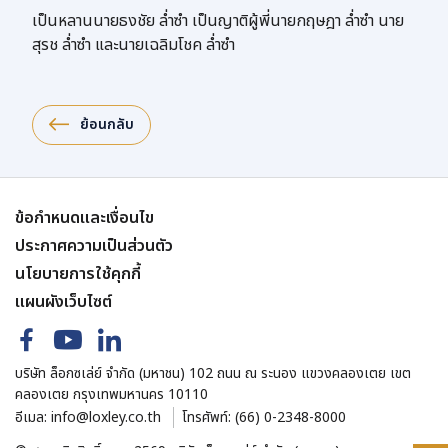
เป็นหลานนายธงชัย ล่ำซำ เป็นญาติผู้พี่นายกฤษฎา ล่ำซำ นาย
สุรช ล่ำซำ และนายเฉลิมโชค ล่ำซำ
ย้อนกลับ
ข้อกำหนดและเงื่อนไข
ประกาศความเป็นส่วนตัว
นโยบายการใช้คุกกี้
แผนผังเว็บไซต์
บริษัท ล็อกซเล่ย์ จำกัด (มหาชน) 102 ถนน ณ ระนอง แขวงคลองเตย เขต
คลองเตย กรุงเทพมหานคร 10110
อีเมล:
info@loxley.co.th
โทรศัพท์:
(66) 0-2348-8000